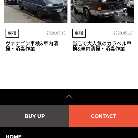
車検
車検
2020.05.18
2020.05.18
ヴァナゴン車検&車内清
当店で大人気のカラベル車
掃・消毒作業
検&車内清掃・消毒作業
BUY UP
CONTACT
HOME