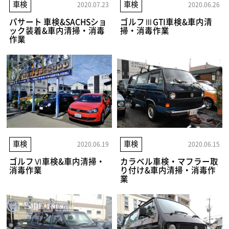
車検
車検
2020.07.23
2020.06.26
パサート 車検&SACHSショ
ゴルフⅢGTI車検&車内清
ック装着&車内清掃・消毒
掃・消毒作業
作業
車検
車検
2020.06.19
2020.06.15
ゴルフⅥ車検&車内清掃・
カラベル車検・マフラー取
消毒作業
り付け&車内清掃・消毒作
業